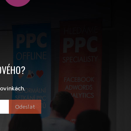
NOVÉHO?
ovinkách.
Odeslat