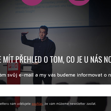
 MÍT PŘEHLED O TOM, CO JE U NÁS 
ám svůj e-mail a my vás budeme informovat o n
letteru nám udělujete
souhlas
, že vám můžeme newsletter zasílat.