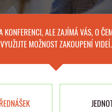
NA KONFERENCI, ALE ZAJÍMÁ VÁS, O ČE
VYUŽIJTE MOŽNOST ZAKOUPENÍ VIDEÍ.
PŘEDNÁŠEK
JEDNO