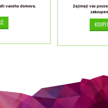
odlí vašeho domova.
Zajímají vás pouz
zakoupení
KČ
KOUPIT